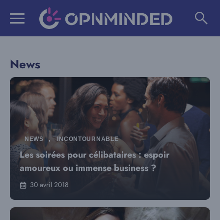
Aller
au
contenu
News
NEWS
,
INCONTOURNABLE
Les soirées pour célibataires : espoir
amoureux ou immense business ?
30 avril 2018