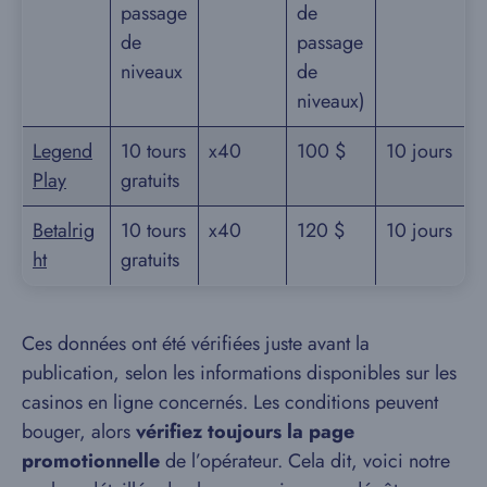
passage
de
de
passage
niveaux
de
niveaux)
Legend
10 tours
x40
100 $
10 jours
Play
gratuits
Betalrig
10 tours
x40
120 $
10 jours
ht
gratuits
Ces données ont été vérifiées juste avant la
publication, selon les informations disponibles sur les
casinos en ligne concernés. Les conditions peuvent
bouger, alors
vérifiez toujours la page
promotionnelle
de l’opérateur. Cela dit, voici notre