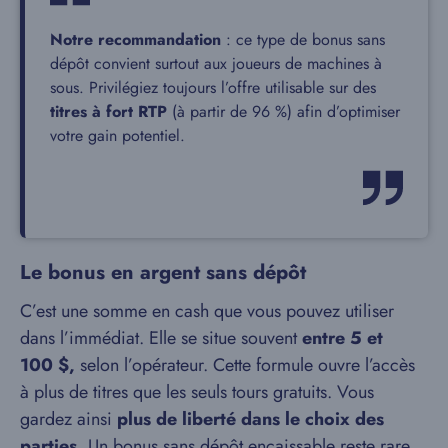
Notre recommandation
: ce type de bonus sans
dépôt convient surtout aux joueurs de machines à
sous. Privilégiez toujours l’offre utilisable sur des
titres à fort RTP
(à partir de 96 %) afin d’optimiser
votre gain potentiel.
Le bonus en argent sans dépôt
C’est une somme en cash que vous pouvez utiliser
dans l’immédiat. Elle se situe souvent
entre 5 et
100
$,
selon l’opérateur. Cette formule ouvre l’accès
à plus de titres que les seuls tours gratuits. Vous
gardez ainsi
plus de liberté dans le choix des
parties.
Un bonus sans dépôt encaissable reste rare,