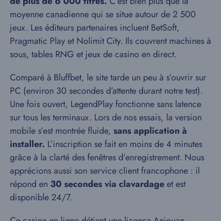
de plus de 6 000 titres.
C’est bien plus que la
moyenne canadienne qui se situe autour de 2 500
jeux. Les éditeurs partenaires incluent BetSoft,
Pragmatic Play et Nolimit City. Ils couvrent machines à
sous, tables RNG et jeux de casino en direct.
Comparé à Bluffbet, le site tarde un peu à s’ouvrir sur
PC (environ 30 secondes d’attente durant notre test).
Une fois ouvert, LegendPlay fonctionne sans latence
sur tous les terminaux. Lors de nos essais, la version
mobile s’est montrée fluide,
sans application à
installer.
L’inscription se fait en moins de 4 minutes
grâce à la clarté des fenêtres d’enregistrement. Nous
apprécions aussi son service client francophone : il
répond en
30 secondes via clavardage
et est
disponible 24/7.
Ce
casino en ligne
détient une licence Anjouan