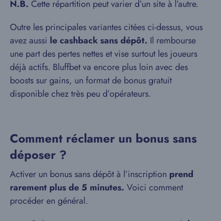
N.B.
Cette répartition peut varier d’un site à l’autre.
Outre les principales variantes citées ci-dessus, vous
avez aussi
le cashback sans dépôt.
Il rembourse
une part des pertes nettes et vise surtout les joueurs
déjà actifs. Bluffbet va encore plus loin avec des
boosts sur gains, un format de bonus gratuit
disponible chez très peu d’opérateurs.
Comment réclamer un bonus sans
déposer ?
Activer un bonus sans dépôt à l’inscription
prend
rarement plus de
5
minutes.
Voici comment
procéder en général.