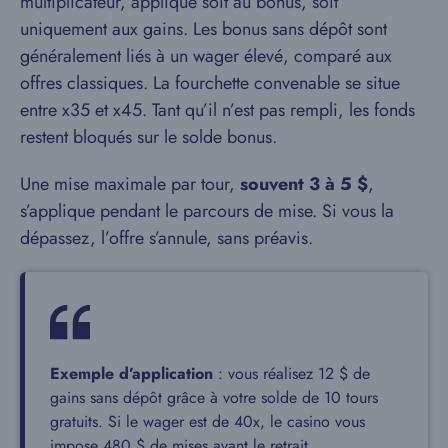
multiplicateur, appliqué soit au bonus, soit
uniquement aux gains. Les bonus sans dépôt sont
généralement liés à un wager élevé, comparé aux
offres classiques. La fourchette convenable se situe
entre x35 et x45. Tant qu’il n’est pas rempli, les fonds
restent bloqués sur le solde bonus.
Une mise maximale par tour,
souvent 3 à 5 $
,
s’applique pendant le parcours de mise. Si vous la
dépassez, l’offre s’annule, sans préavis.
Exemple d’application
: vous réalisez 12 $ de
gains sans dépôt grâce à votre solde de 10 tours
gratuits. Si le wager est de 40x, le casino vous
impose 480 $ de mises avant le retrait.