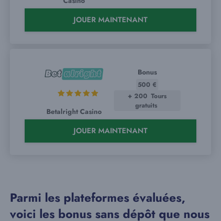
Casino
JOUER MAINTENANT
Bonus
500 €
+
200
Tours
gratuits
Betalright Casino
JOUER MAINTENANT
Parmi les plateformes évaluées,
voici les bonus sans dépôt que nous