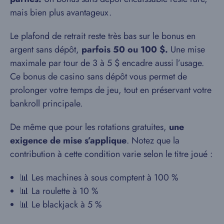
mais bien plus avantageux.
Le plafond de retrait reste très bas sur le bonus en
argent sans dépôt,
parfois 50 ou 100 $.
Une mise
maximale par tour de 3 à 5 $ encadre aussi l’usage.
Ce bonus de casino sans dépôt vous permet de
prolonger votre temps de jeu, tout en préservant votre
bankroll principale.
De même que pour les rotations gratuites,
une
exigence de mise s’applique
. Notez que la
contribution à cette condition varie selon le titre joué :
📊 Les machines à sous comptent à 100 %
📊 La roulette à 10 %
📊 Le blackjack à 5 %