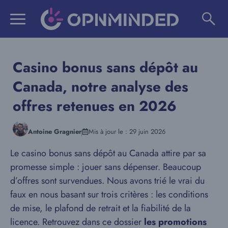
Aller
au
contenu
Casino bonus sans dépôt au
Canada, notre analyse des
offres retenues en
2026
Antoine Gragnier
Mis à jour le :
29 juin 2026
Le casino bonus sans dépôt au Canada attire par sa
promesse simple : jouer sans dépenser. Beaucoup
d’offres sont survendues. Nous avons trié le vrai du
faux en nous basant sur trois critères : les conditions
de mise, le plafond de retrait et la fiabilité de la
licence. Retrouvez dans ce dossier
les promotions