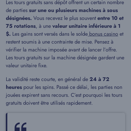
Les tours gratuits sans dépôt offrent un certain nombre
de parties
sur une ou plusieurs machines à sous
désignées.
Vous recevez le plus souvent
entre 10 et
75 rotations
, à une
valeur unitaire inférieure à 1
$.
Les gains sont versés dans le solde
bonus casino
et
restent soumis à une contrainte de mise. Pensez à
vérifier la machine imposée avant de lancer l’offre.
Les tours gratuits sur la machine désignée gardent une
valeur unitaire fixe.
La validité reste courte, en général de
24 à 72
heures
pour les spins. Passé ce délai, les parties non
jouées expirent sans recours. C’est pourquoi les tours
gratuits doivent être utilisés rapidement.