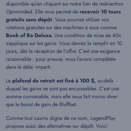
disponible qu’en cliquant sur notre lien de redirection
Opnminded. Elle vous permet de
recevoir
10 tours
gratuits sans dépôt
. Vous pourrez utiliser vos
rotations gratuites sur des machines à sous comme
Book of Ra Deluxe.
Une condition de mise de 40x
s’applique sur les gains. Vous devrez la remplir en 10
jours, dès la réception de l’offre. C’est une exigence
raisonnable : pour preuve, nous l’avons complétée
dans le délai imparti.
Le
plafond de retrait est fixé à 100 $,
au-delà
duquel les gains ne sont pas encaissables. C’est une
somme convenable, mais elle nous fait moins rêver
que le boost de gain de Bluffbet.
Comme tout casino digne de ce nom, LegendPlay
propose aussi des alternatives sur dépôt. Voici