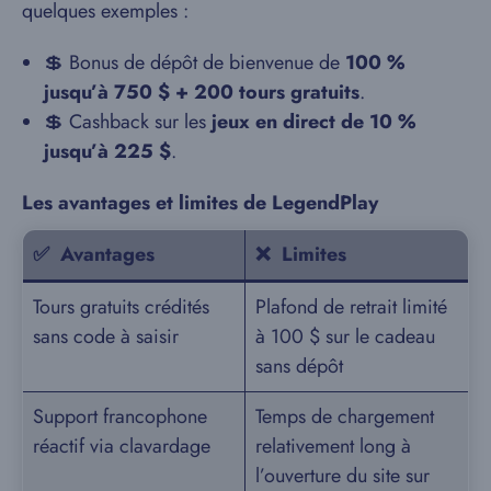
quelques exemples :
💲 Bonus de dépôt de bienvenue de
100 %
jusqu’à 750 $ + 200 tours gratuits
.
💲 Cashback sur les
jeux en direct de 10 %
jusqu’à 225 $
.
Les avantages et limites de LegendPlay
✅
Avantages
❌
Limites
Tours gratuits crédités
Plafond de retrait limité
sans code à saisir
à 100 $ sur le cadeau
sans dépôt
Support francophone
Temps de chargement
réactif via clavardage
relativement long à
l’ouverture du site sur