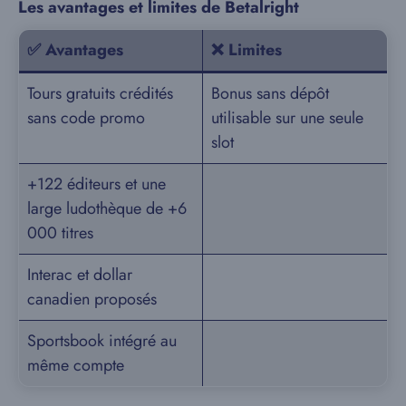
Les avantages et limites de Betalright
✅
Avantages
❌
Limites
Tours gratuits crédités
Bonus sans dépôt
sans code promo
utilisable sur une seule
slot
+122 éditeurs et une
large ludothèque de +6
000 titres
Interac et dollar
canadien proposés
Sportsbook intégré au
même compte