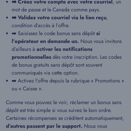
➡️
Créez votre compte avec votre courriel
, un
mot de passe et le Canada comme pays.
➡️
Validez votre courriel via le lien reçu
,
condition d’accès à l’offre.
➡️ Saisissez le code bonus sans dépôt
si
l’opérateur en demande un.
Nous vous invitons
d’ailleurs à
activer les notifications
promotionnelles
dès votre inscription. Les codes
de bonus gratuits sans dépôt sont souvent
communiqués via cette option.
➡️ Activez l’offre depuis la rubrique « Promotions »
ou « Caisse ».
Comme vous pouvez le voir, réclamer un bonus sans
dépôt est très simple si vous suivez le bon ordre.
Certaines récompenses se créditent automatiquement,
d’autres passent par le support.
Nous vous