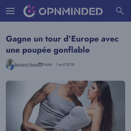
Aller
au
contenu
Gagne un tour d’Europe avec
une poupée gonflable
Bertrand Messi
Publié :
1 avril 2018