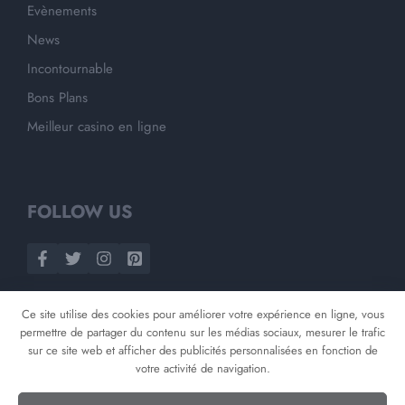
Evènements
News
Incontournable
Bons Plans
Meilleur casino en ligne
FOLLOW US
Ce site utilise des cookies pour améliorer votre expérience en ligne, vous
permettre de partager du contenu sur les médias sociaux, mesurer le trafic
sur ce site web et afficher des publicités personnalisées en fonction de
votre activité de navigation.
©
2026
Opnminded