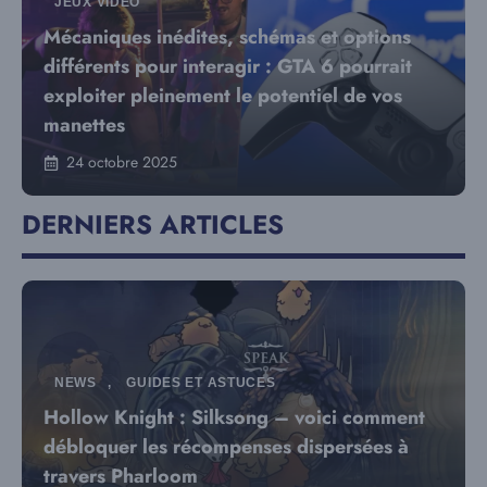
JEUX VIDÉO
Mécaniques inédites, schémas et options
différents pour interagir : GTA 6 pourrait
exploiter pleinement le potentiel de vos
manettes
24 octobre 2025
DERNIERS ARTICLES
NEWS
,
GUIDES ET ASTUCES
Hollow Knight : Silksong – voici comment
débloquer les récompenses dispersées à
travers Pharloom