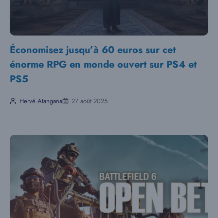
Économisez jusqu’à 60 euros sur cet
énorme RPG en monde ouvert sur PS4 et
PS5
Hervé Atangana
27 août 2025