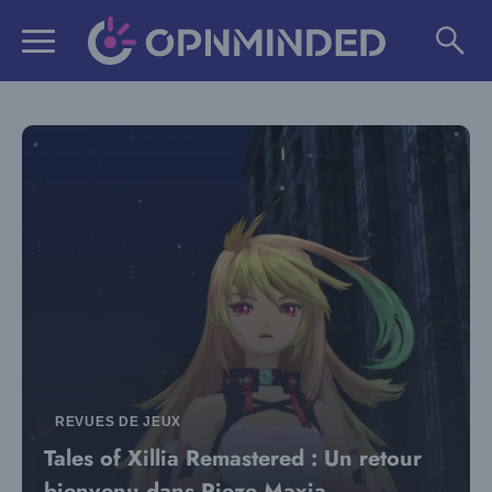
Aller
au
contenu
REVUES DE JEUX
Tales of Xillia Remastered : Un retour
bienvenu dans Rieze Maxia