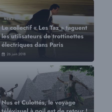
NEWS
Le collectif « Les Taz » taguent
les utilisateurs de trottinettes
électriques dans Paris
26 juin 2018
NEWS
Nus et Culottés, le voyage
télévisuel à poil est de retour !