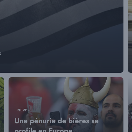
s
NEWS
Une pénurie de bières se
profile en Europe