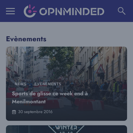
Aller
au
contenu
Evènements
NEWS
,
EVÈNEMENTS
Sports de glisse ce week end à
Menilmontant
30 septembre 2016