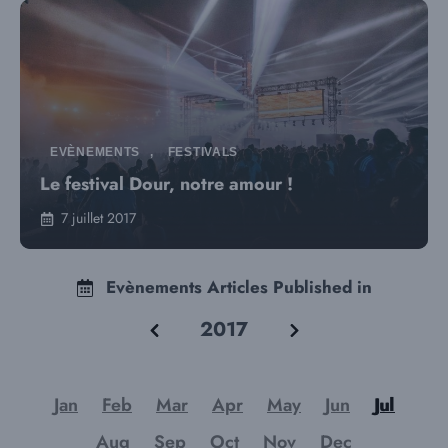
EVÈNEMENTS
,
FESTIVALS
Le festival Dour, notre amour !
7 juillet 2017
Evènements Articles Published in
2017
Jan
Feb
Mar
Apr
May
Jun
Jul
Aug
Sep
Oct
Nov
Dec