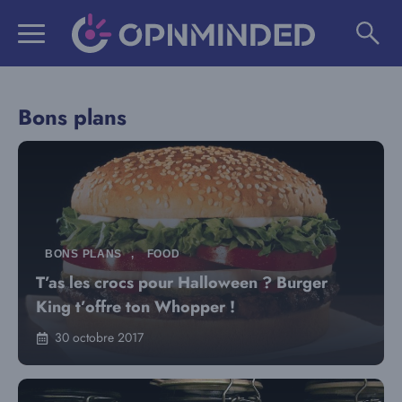
Aller
au
contenu
Bons plans
BONS PLANS
,
FOOD
T’as les crocs pour Halloween ? Burger
King t’offre ton Whopper !
30 octobre 2017