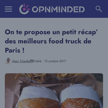
Aller
au
contenu
On te propose un petit récap’
des meilleurs food truck de
Paris !
Alain Tchedje
Publié :
12 octobre 2017