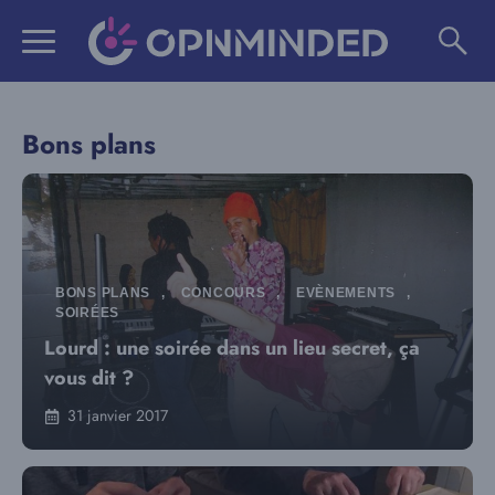
Aller
au
contenu
Bons plans
BONS PLANS
,
CONCOURS
,
EVÈNEMENTS
,
SOIRÉES
Lourd : une soirée dans un lieu secret, ça
vous dit ?
31 janvier 2017