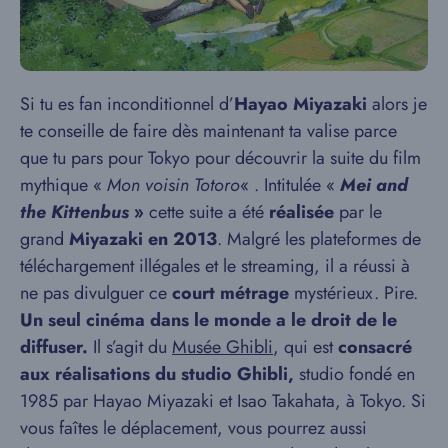
Si tu es fan inconditionnel d’
Hayao Miyazaki
alors je
te conseille de faire dès maintenant ta valise parce
que tu pars pour Tokyo pour découvrir la suite du film
mythique «
Mon voisin Totoro
« . Intitulée «
Mei and
the Kittenbus
»
cette suite
a été
réalisée
par le
grand
Miyazaki en 2013
. Malgré les plateformes de
téléchargement illégales et le streaming, il a réussi à
ne pas divulguer ce
court métrage
mystérieux. Pire.
Un seul cinéma dans le monde a le droit de le
diffuser.
Il s’agit du
Musée Ghibli
, qui est
consacré
aux réalisations du studio Ghibli,
studio fondé en
1985 par Hayao Miyazaki et Isao Takahata, à Tokyo. Si
vous faîtes le déplacement, vous pourrez aussi