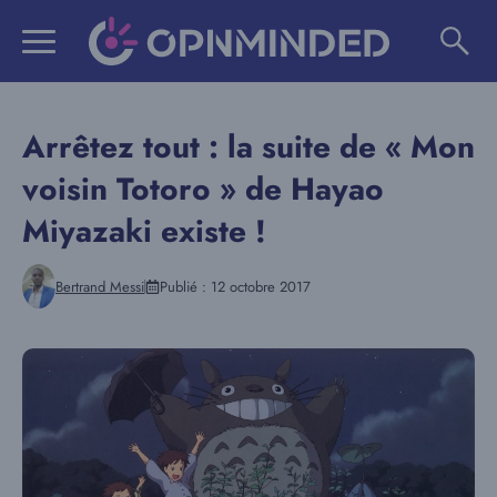
Aller
au
contenu
Arrêtez tout : la suite de « Mon
voisin Totoro » de Hayao
Miyazaki existe !
Bertrand Messi
Publié :
12 octobre 2017