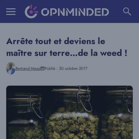
Aller
au
contenu
Arrête tout et deviens le
maître sur terre…de la weed !
Bertrand Messi
Publié :
30 octobre 2017