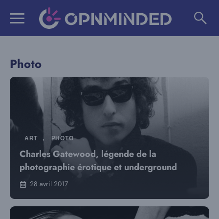
Aller
au
contenu
Photo
ART
,
PHOTO
Charles Gatewood, légende de la
photographie érotique et underground
28 avril 2017