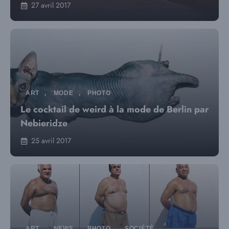
27 avril 2017
ART
,
MODE
,
PHOTO
Le cocktail de weird à la mode de Berlin par
Nebieridze
25 avril 2017
ART
,
NEWS
,
PHOTO
,
SOCIÉTÉ