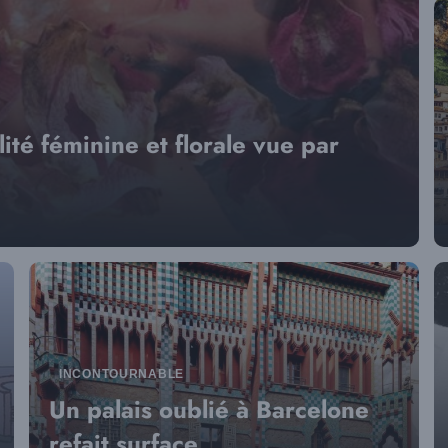
ité féminine et florale vue par
INCONTOURNABLE
Un palais oublié à Barcelone
refait surface