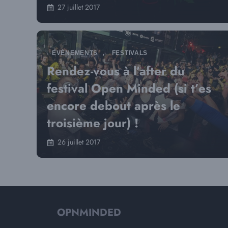
27 juillet 2017
EVÈNEMENTS
,
FESTIVALS
Rendez-vous à l’after du
festival Open Minded (si t’es
encore debout après le
troisième jour) !
26 juillet 2017
OPNMINDED