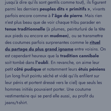
jusqu’à dire qu’ils sont gentils comme tout), ils figurent
parmi les derniers
peuples dits « primitifs »
, vivants
parfois encore comme à
l’âge de pierre
. Mais rien
n’est plus beau que de voir chaque tribu parader en
tenue traditionnelle
(à plumes, peinturluré de la tête
aux pieds ou encore en
mudmen
), ou se transmettre
des coutumes parfois surprenantes comme le
rituel
du partage du plus grand igname
entre voisins. On
est cependant heureux que la
tradition cannibale
soit tombé dans
l’oubli
. En revanche, on aime leur
petit
côté
pudique
et notamment leurs
étuis péniens
(un long fruit pointu séché et vidé qu’ils enfilent sur
leur pénis et portent dressé vers le ciel) que seuls les
hommes initiés pouvaient porter. Une coutume
vestimentaire qui se perd elle aussi, au profit du
jeans/t-shirt.