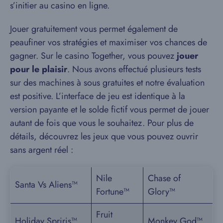
s’initier au casino en ligne.
Jouer gratuitement vous permet également de
peaufiner vos stratégies et maximiser vos chances de
gagner. Sur le casino Together, vous pouvez
jouer
pour le plaisir
. Nous avons effectué plusieurs tests
sur des machines à sous gratuites et notre évaluation
est positive. L’interface de jeu est identique à la
version payante et le solde fictif vous permet de jouer
autant de fois que vous le souhaitez. Pour plus de
détails, découvrez les jeux que vous pouvez ouvrir
sans argent réel :
Nile
Chase of
Santa Vs Aliens™
Fortune™
Glory™
Fruit
Holiday Spriris™
Monkey God™