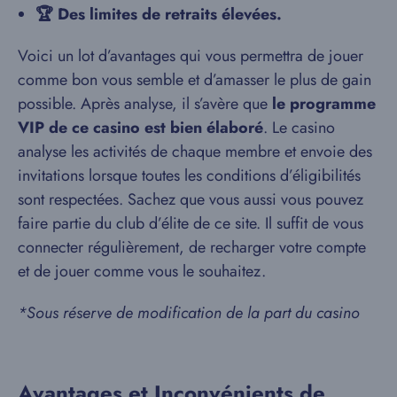
🏆
Des limites de retraits élevées.
Voici un lot d’avantages qui vous permettra de jouer
comme bon vous semble et d’amasser le plus de gain
possible. Après analyse, il s’avère que
le programme
VIP de ce casino est bien élaboré
. Le casino
analyse les activités de chaque membre et envoie des
invitations lorsque toutes les conditions d’éligibilités
sont respectées. Sachez que vous aussi vous pouvez
faire partie du club d’élite de ce site. Il suffit de vous
connecter régulièrement, de recharger votre compte
et de jouer comme vous le souhaitez.
*Sous réserve de modification de la part du casino
Avantages et Inconvénients de