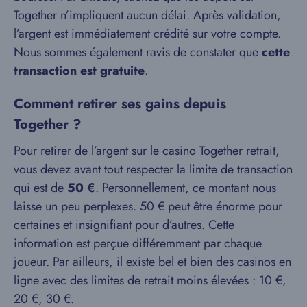
Together n’impliquent aucun délai. Après validation,
l’argent est immédiatement crédité sur votre compte.
Nous sommes également ravis de constater que
cette
transaction est gratuite
.
Comment retirer ses gains depuis
Together ?
Pour retirer de l’argent sur le casino Together retrait,
vous devez avant tout respecter la limite de transaction
qui est de
50 €
. Personnellement, ce montant nous
laisse un peu perplexes. 50 € peut être énorme pour
certaines et insignifiant pour d’autres. Cette
information est perçue différemment par chaque
joueur. Par ailleurs, il existe bel et bien des casinos en
ligne avec des limites de retrait moins élevées : 10 €,
20 €, 30 €.