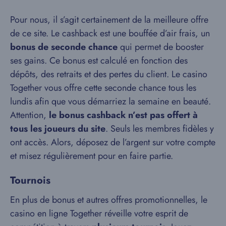
Pour nous, il s’agit certainement de la meilleure offre
de ce site. Le cashback est une bouffée d’air frais, un
bonus de seconde chance
qui permet de booster
ses gains. Ce bonus est calculé en fonction des
dépôts, des retraits et des pertes du client. Le casino
Together vous offre cette seconde chance tous les
lundis afin que vous démarriez la semaine en beauté.
Attention,
le bonus cashback n’est pas offert à
tous les joueurs du site
. Seuls les membres fidèles y
ont accès. Alors, déposez de l’argent sur votre compte
et misez régulièrement pour en faire partie.
Tournois
En plus de bonus et autres offres promotionnelles, le
casino en ligne Together réveille votre esprit de