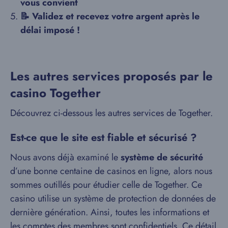
vous convient
📝
Validez et recevez votre argent après le
délai imposé !
Les autres services proposés par le
casino Together
Découvrez ci-dessous les autres services de Together.
Est-ce que le site est fiable et sécurisé ?
Nous avons déjà examiné le
système de sécurité
d’une bonne centaine de casinos en ligne, alors nous
sommes outillés pour étudier celle de Together. Ce
casino utilise un système de protection de données de
dernière génération. Ainsi, toutes les informations et
les comptes des membres sont confidentiels. Ce détail