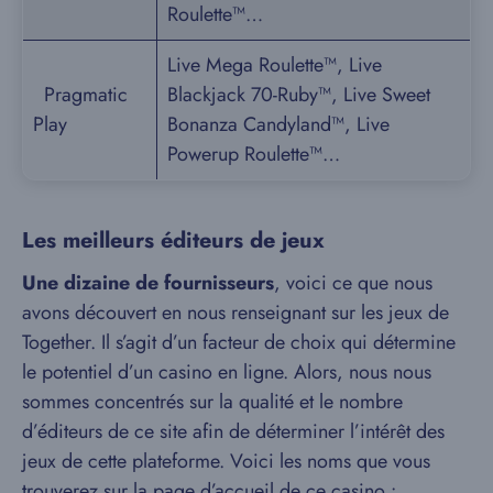
Roulette™…
Live Mega Roulette™, Live
Pragmatic
Blackjack 70-Ruby™, Live Sweet
Play
Bonanza Candyland™, Live
Powerup Roulette™…
Les meilleurs éditeurs de jeux
Une dizaine de fournisseurs
, voici ce que nous
avons découvert en nous renseignant sur les jeux de
Together. Il s’agit d’un facteur de choix qui détermine
le potentiel d’un casino en ligne. Alors, nous nous
sommes concentrés sur la qualité et le nombre
d’éditeurs de ce site afin de déterminer l’intérêt des
jeux de cette plateforme. Voici les noms que vous
trouverez sur la page d’accueil de ce casino :