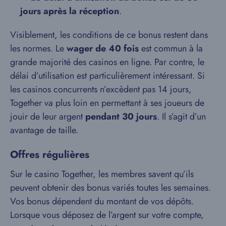
jours après la réception
.
Visiblement, les conditions de ce bonus restent dans
les normes. Le
wager de 40 fois
est commun à la
grande majorité des casinos en ligne. Par contre, le
délai d’utilisation est particulièrement intéressant. Si
les casinos concurrents n’excèdent pas 14 jours,
Together va plus loin en permettant à ses joueurs de
jouir de leur argent
pendant 30 jours
. Il s’agit d’un
avantage de taille.
Offres régulières
Sur le casino Together, les membres savent qu’ils
peuvent obtenir des bonus variés toutes les semaines.
Vos bonus dépendent du montant de vos dépôts.
Lorsque vous déposez de l’argent sur votre compte,