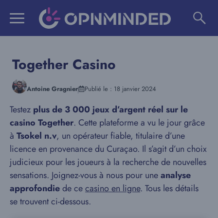
Aller
au
contenu
Together Casino
Antoine Gragnier
Publié le :
18 janvier 2024
Testez
plus de 3 000 jeux d’argent réel sur le
casino Together
. Cette plateforme a vu le jour grâce
à
Tsokel n.v
, un opérateur fiable, titulaire d’une
licence en provenance du Curaçao. Il s’agit d’un choix
judicieux pour les joueurs à la recherche de nouvelles
sensations. Joignez-vous à nous pour une
analyse
approfondie
de ce
casino en ligne
. Tous les détails
se trouvent ci-dessous.