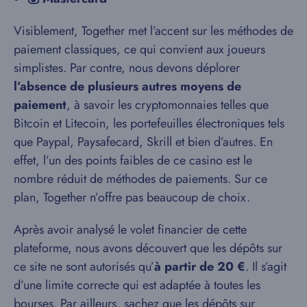
Visiblement, Together met l’accent sur les méthodes de
paiement classiques, ce qui convient aux joueurs
simplistes. Par contre, nous devons déplorer
l’absence de plusieurs autres moyens de
paiement
, à savoir les cryptomonnaies telles que
Bitcoin et Litecoin, les portefeuilles électroniques tels
que Paypal, Paysafecard, Skrill et bien d’autres. En
effet, l’un des points faibles de ce casino est le
nombre réduit de méthodes de paiements. Sur ce
plan, Together n’offre pas beaucoup de choix.
Après avoir analysé le volet financier de cette
plateforme, nous avons découvert que les dépôts sur
ce site ne sont autorisés qu’
à partir de 20 €
. Il s’agit
d’une limite correcte qui est adaptée à toutes les
bourses. Par ailleurs, sachez que les dépôts sur