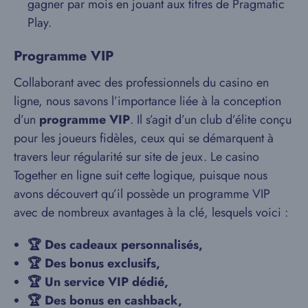
gagner par mois en jouant aux titres de Pragmatic
Play.
Programme VIP
Collaborant avec des professionnels du casino en
ligne, nous savons l’importance liée à la conception
d’un
programme VIP
. Il s’agit d’un club d’élite conçu
pour les joueurs fidèles, ceux qui se démarquent à
travers leur régularité sur site de jeux. Le casino
Together en ligne suit cette logique, puisque nous
avons découvert qu’il possède un programme VIP
avec de nombreux avantages à la clé, lesquels voici :
🏆
Des cadeaux personnalisés,
🏆
Des bonus exclusifs,
🏆
Un service VIP dédié,
🏆
Des bonus en cashback,