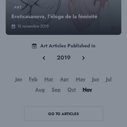
ART
Eroticasanova, l’éloge de la féminité
12 novembre 2019
Art Articles Published in
2019
Jan
Feb
Mar
Apr
May
Jun
Jul
Aug
Sep
Oct
Nov
GO TO ARTICLES