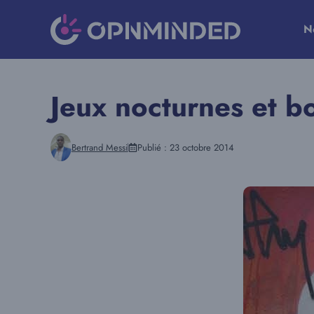
Aller
au
N
contenu
Jeux nocturnes et b
Bertrand Messi
Publié :
23 octobre 2014