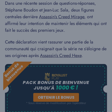
Dans une récente session de questions-réponses,
Stéphane Boudon et Jean-Luc Sala, deux figures
centrales derrière
Assassin’s Creed Mirage
, ont
affirmé leur intention de maintenir les éléments qui ont
fait le succès des premiers jeux.
Cette déclaration vient rassurer une partie de la
communauté qui craignait que la série ne s’éloigne de
ses origines après
Assassin’s Creed Hexe
.
B
o
n
u
s
e
b
i
e
n
v
e
n
u
d
e
PACK BONUS DE BIENVENUE
1000 € !
JUSQU'À
OBTENIR LE BONUS
* Sous réserve de modification par l'opérateur