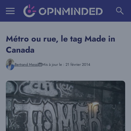
Aller
au
contenu
Métro ou rue, le tag Made in
Canada
Bertrand Messi
Mis à jour le :
21 février 2014