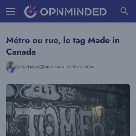
Aller
au
contenu
Métro ou rue, le tag Made in
Canada
Bertrand Messi
Mis à jour le :
21 février 2014