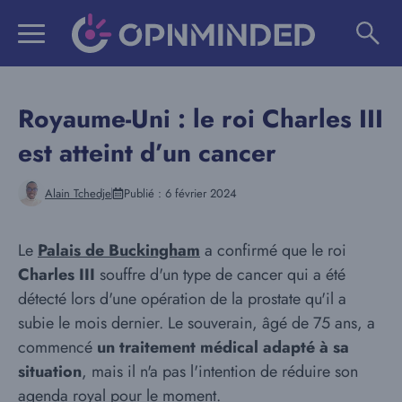
Aller
au
contenu
Royaume-Uni : le roi Charles III
est atteint d’un cancer
Alain Tchedje
Publié :
6 février 2024
Le
Palais de Buckingham
a confirmé que le roi
Charles III
souffre d'un type de cancer qui a été
détecté lors d'une opération de la prostate qu'il a
subie le mois dernier. Le souverain, âgé de 75 ans, a
commencé
un traitement médical adapté à sa
situation
, mais il n'a pas l'intention de réduire son
agenda royal pour le moment.