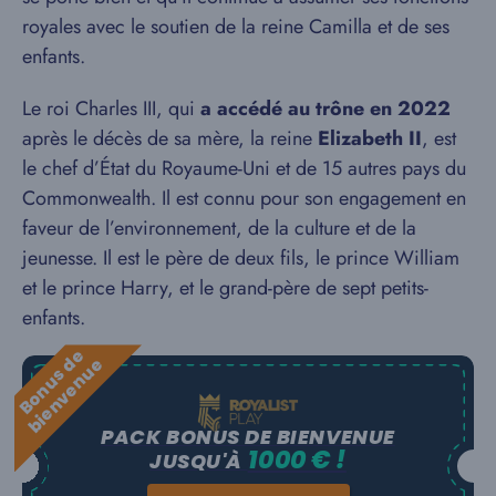
royales avec le soutien de la reine Camilla et de ses
enfants.
Le roi Charles III, qui
a accédé au trône en 2022
après le décès de sa mère, la reine
Elizabeth II
, est
le chef d’État du Royaume-Uni et de 15 autres pays du
Commonwealth. Il est connu pour son engagement en
faveur de l’environnement, de la culture et de la
jeunesse. Il est le père de deux fils, le prince William
et le prince Harry, et le grand-père de sept petits-
enfants.
B
o
n
u
s
e
b
i
e
n
v
e
n
u
d
e
PACK BONUS DE BIENVENUE
1000 € !
JUSQU'À