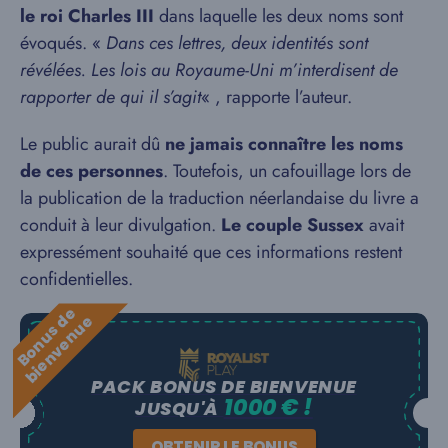
le roi Charles III
dans laquelle les deux noms sont
évoqués. «
Dans ces lettres, deux identités sont
révélées. Les lois au Royaume-Uni m’interdisent de
rapporter de qui il s’agit
« , rapporte l’auteur.
Le public aurait dû
ne jamais connaître les noms
de ces personnes
. Toutefois, un cafouillage lors de
la publication de la traduction néerlandaise du livre a
conduit à leur divulgation.
Le couple Sussex
avait
expressément souhaité que ces informations restent
confidentielles.
B
o
n
u
s
e
b
i
e
n
v
e
n
u
d
e
PACK BONUS DE BIENVENUE
1000 € !
JUSQU'À
OBTENIR LE BONUS