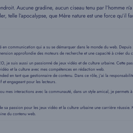
 endroit. Aucune gradine, aucun ciseau tenu par l’homme n’a ta
ler, telle l’apocalypse, que Mère nature est une force qu’il f
mé en communication qui a su se démarquer dans le monde du web. Depuis 20
hension approfondie des moteurs de recherche et une capacité à créer du c
EO, je suis aussi un passionné de jeux vidéo et de culture urbaine. Cette pa
idéo et la culture avec mes compétences en rédaction web.
ded en tant que gestionnaire de contenu. Dans ce rôle, j’ai la responsabilit
if et engageant pour les lecteurs.
 ou mes interactions avec la communauté, dans un style amical, je permets
de sa passion pour les jeux vidéo et la culture urbaine une carrière réussie
aine du contenu web.