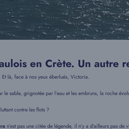
aulois en Crète. Un autre r
 Et là, face à nos yeux éberlués, Victoria.
par le sable, grignotée par l’eau et les embruns, la roche évo
ttant contre les flots ?
tra
n’est pas une citée de légende, il n’y a d’ailleurs pas de vil