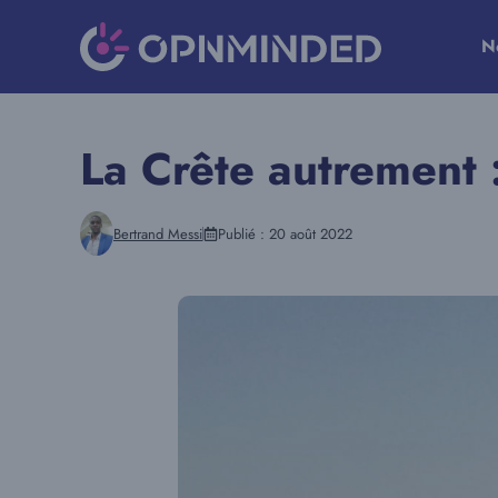
Aller
au
N
contenu
La Crête autrement :
Bertrand Messi
Publié :
20 août 2022