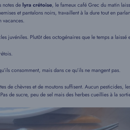
es notes de
lyra crétoise
, le fameux café Grec du matin lais
ises et pantalons noirs, travaillent à la dure tout en parlant
en vacances.
es juvéniles. Plutôt des octogénaires que le temps a lais
étois.
e qu’ils consomment, mais dans ce qu’ils ne mangent pas.
tes de chèvres et de moutons suffisent. Aucun pesticides, l
ve. Pas de sucre, peu de sel mais des herbes cueillies à la sor