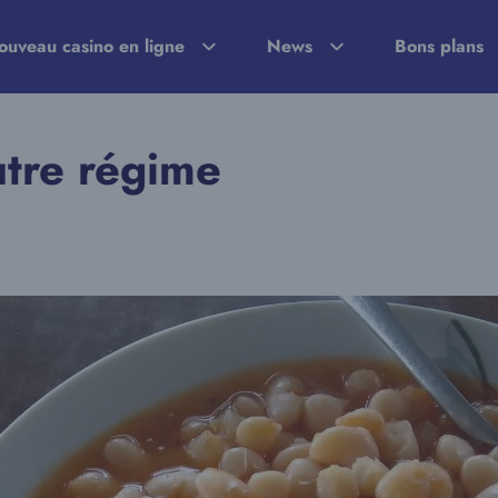
ouveau casino en ligne
News
Bons plans
utre régime