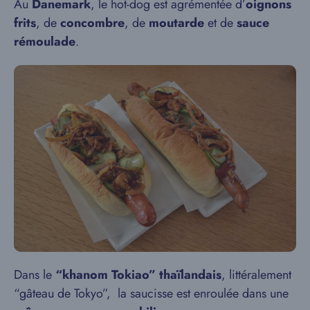
Au
Danemark
, le hot-dog est agrémentée d’
oignons
frits
, de
concombre
, de
moutarde
et de
sauce
rémoulade
.
Dans le
“khanom Tokiao”
thaïlandais
, littéralement
“gâteau de Tokyo”, la saucisse est enroulée dans une