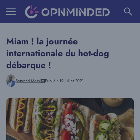
Aller
au
contenu
Miam ! la journée
internationale du hot-dog
débarque !
Bertrand Messi
Publié :
19 juillet 2021