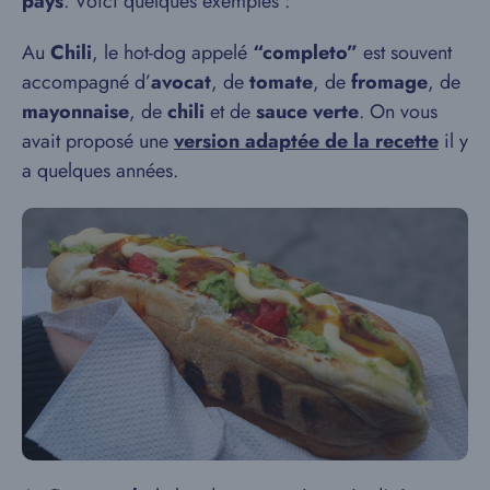
pays
.
Voici quelques exemples :
Au
Chili
, le hot-dog appelé
“completo”
est souvent
accompagné d’
avocat
, de
tomate
, de
fromage
, de
mayonnaise
, de
chili
et de
sauce verte
. On vous
avait proposé une
version adaptée de la recette
il y
a quelques années.