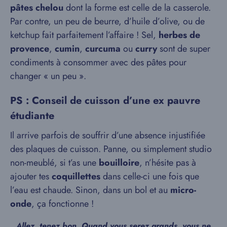
pâtes chelou
dont la forme est celle de la casserole.
Par contre, un peu de beurre, d’huile d’olive, ou de
ketchup fait parfaitement l’affaire ! Sel,
herbes de
provence
,
cumin
,
curcuma
ou
curry
sont de super
condiments à consommer avec des pâtes pour
changer « un peu ».
PS : Conseil de cuisson d’une ex pauvre
étudiante
Il arrive parfois de souffrir d’une absence injustifiée
des plaques de cuisson. Panne, ou simplement studio
non-meublé, si t’as une
bouilloire
, n’hésite pas à
ajouter tes
coquillettes
dans celle-ci une fois que
l’eau est chaude. Sinon, dans un bol et au
micro-
onde
, ça fonctionne !
Allez, tenez bon. Quand vous serez grands, vous ne