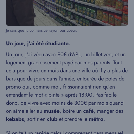
Je sais que tu connais ce rayon par coeur.
Un jour, j’ai été étudiante.
Un jour, j’ai vécu avec 90€ d’APL, un billet vert, et un
logement gracieusement payé par mes parents. Tout
cela pour vivre un mois dans une ville où il y a plus de
bars que de jours dans l’année, entourée de potes de
promo qui, comme moi, frissonnaient rien qu’en
entendant le mot «
pinte
» après 18:00. Pas facile
donc, de
vivre avec moins de 300€ par mois
quand
on aime aller au
musée
, boire un
café
, manger des
kebabs
, sortir en
club
et prendre le
métro
.
Si on fait un rapide calcul comprenant pass mensuel