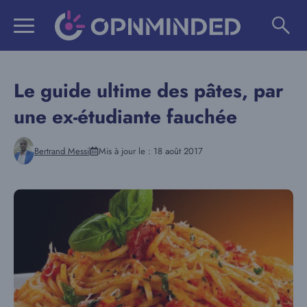
Aller
au
contenu
Le guide ultime des pâtes, par
une ex-étudiante fauchée
Bertrand Messi
Mis à jour le :
18 août 2017