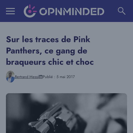
Aller
au
contenu
Sur les traces de Pink
Panthers, ce gang de
braqueurs chic et choc
Bertrand Messi
Publié :
5 mai 2017