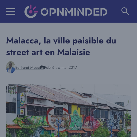
Aller
au
contenu
Malacca, la ville paisible du
street art en Malaisie
Bertrand Messi
Publié :
5 mai 2017