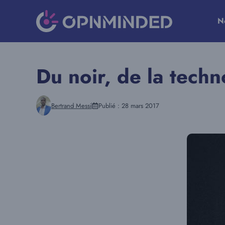
Aller
au
N
contenu
Du noir, de la techn
Bertrand Messi
Publié :
28 mars 2017