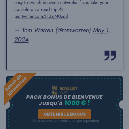
easy to switch between networks if you take your
console on a road trip 👍
pic.twitter.com/HUzjM0xoil
— Tom Warren (@tomwarren)
May 1,
2024
B
o
n
u
s
e
b
i
e
n
v
e
n
u
d
e
PACK BONUS DE BIENVENUE
1000 € !
JUSQU'À
OBTENIR LE BONUS
* Sous réserve de modification par l'opérateur