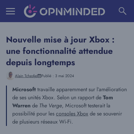
Aller
au
contenu
Nouvelle mise à jour Xbox :
une fonctionnalité attendue
depuis longtemps
Alain Tchedje
Publié :
3 mai 2024
Microsoft
travaille apparemment sur l’amélioration
de ses unités Xbox. Selon un rapport de
Tom
Warren
de
The Verge
, Microsoft testerait la
possibilité pour les
consoles Xbox
de se souvenir
de plusieurs réseaux Wi-Fi.