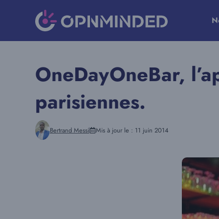
Aller
au
N
contenu
OneDayOneBar, l’app
parisiennes.
Bertrand Messi
Mis à jour le :
11 juin 2014