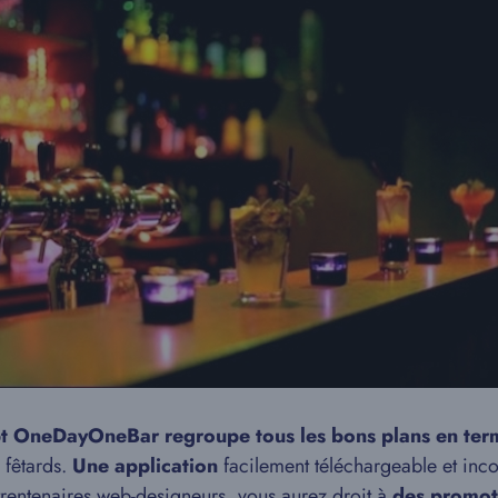
t OneDayOneBar regroupe tous les bons plans en term
 fêtards.
Une application
facilement téléchargeable et inco
trentenaires web-designeurs, vous aurez droit à
des promot