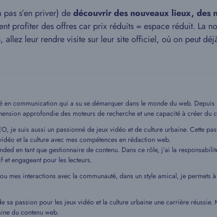
 pas s’en priver) de
découvrir des nouveaux lieux, des 
nt profiter des offres car prix réduits = espace réduit. La 
 allez leur rendre visite sur leur site officiel, où on peut dé
mé en communication qui a su se démarquer dans le monde du web. Depuis 20
hension approfondie des moteurs de recherche et une capacité à créer du c
EO, je suis aussi un passionné de jeux vidéo et de culture urbaine. Cette pa
idéo et la culture avec mes compétences en rédaction web.
ded en tant que gestionnaire de contenu. Dans ce rôle, j’ai la responsabilit
if et engageant pour les lecteurs.
 ou mes interactions avec la communauté, dans un style amical, je permets
de sa passion pour les jeux vidéo et la culture urbaine une carrière réussie
aine du contenu web.