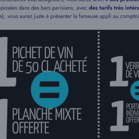
oposées dans des bars parisiens, avec
des tarifs très inté
), vous aurez juste à présenter la fameuse appli au compto