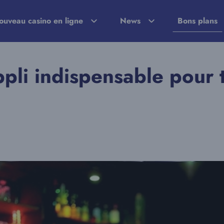
ouveau casino en ligne
News
Bons plans
li indispensable pour t