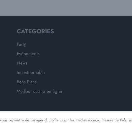
CATEGORIES
Party
Evènements
News
Incontournable
Bons Plans
Meilleur casino en ligne
 vous permettre de partager du contenu sur les médias sociaux, mesurer le trafic su