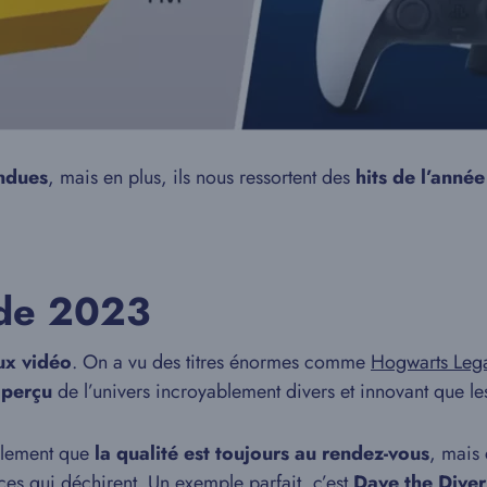
ndues
, mais en plus, ils nous ressortent des
hits de l’anné
 de 2023
ux vidéo
. On a vu des titres énormes comme
Hogwarts Leg
aperçu
de l’univers incroyablement divers et innovant que le
ulement que
la qualité est toujours au rendez-vous
, mais 
ces qui déchirent. Un exemple parfait, c’est
Dave the Diver