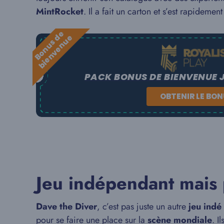
MintRocket
. Il a fait un carton et s’est rapideme
B
o
n
u
s
e
b
i
e
n
v
e
n
u
d
e
PACK BONUS DE BIENVENUE 
OBTENIR LE BO
Jeu indépendant mais 
Dave the Diver
, c’est pas juste un autre
jeu indé
pour se faire une place sur la
scène mondiale
. I