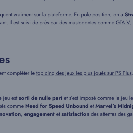
rquent vraiment sur la plateforme. En pole position, on a
Str
nt. Il est suivi de près par des mastodontes comme
GTA V
,
es
ent compléter le
top cinq des jeux les plus joués sur PS Plus
e jeu est
sorti de nulle part
et s’est imposé comme le jeu l
tisés comme
Need for Speed Unbound
et
Marvel’s Midni
nnovation
,
engagement
et
satisfaction
des attentes des ga