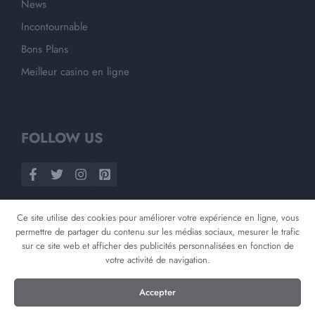
News
Incontournable
Bons Plans
Meilleur casino en ligne
FOLLOW US
Ce site utilise des cookies pour améliorer votre expérience en ligne, vous
permettre de partager du contenu sur les médias sociaux, mesurer le trafic
sur ce site web et afficher des publicités personnalisées en fonction de
votre activité de navigation.
©
2026
Opnminded
Accepter