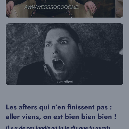
Les afters qui n’en finissent pas :
aller viens, on est bien bien bien !
Il y a de ces lundis où tu te dis que tu aurais