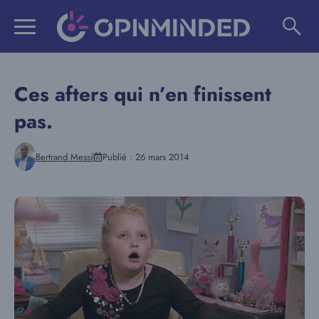
Aller
au
contenu
Ces afters qui n’en finissent
pas.
Bertrand Messi
Publié :
26 mars 2014