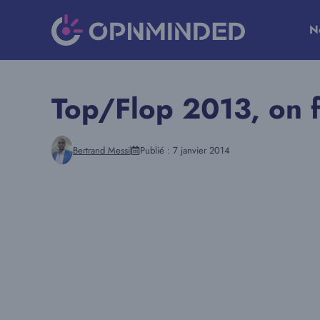
Aller
au
N
contenu
Top/Flop 2013, on f
Bertrand Messi
Publié :
7 janvier 2014