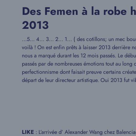
Des Femen à la robe h
2013
…5… 4… 3… 2… 1… ( des cotillons; un mec bourré 
voilà ! On est enfin prêts à laisser 2013 derrière 
nous a marqué durant les 12 mois passés. Le début 
passés par de nombreuses émotions tout au long de
perfectionnisme dont faisait preuve certains créa
départ de leur directeur artistique. Oui 2013 fut 
LIKE
: L’arrivée d’ Alexander Wang chez Balenci