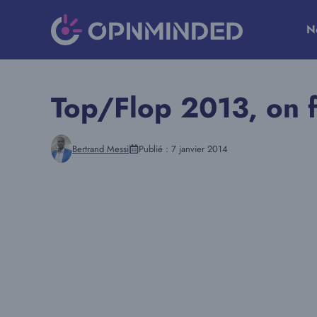
Aller
au
N
contenu
Top/Flop 2013, on f
Bertrand Messi
Publié :
7 janvier 2014