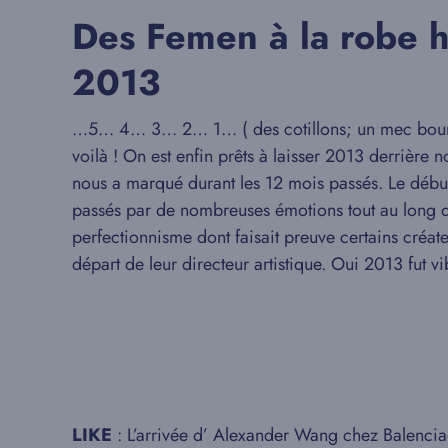
Des Femen à la robe h
2013
…5… 4… 3… 2… 1… ( des cotillons; un mec bourré 
voilà ! On est enfin prêts à laisser 2013 derrière 
nous a marqué durant les 12 mois passés. Le début 
passés par de nombreuses émotions tout au long de
perfectionnisme dont faisait preuve certains créa
départ de leur directeur artistique. Oui 2013 fut 
LIKE
: L’arrivée d’ Alexander Wang chez Balenci