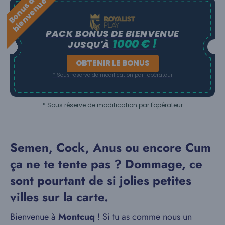
B
o
n
u
s
e
b
i
e
n
v
e
n
u
d
e
PACK BONUS DE BIENVENUE
1000 € !
JUSQU'À
OBTENIR LE BONUS
* Sous réserve de modification par l'opérateur
* Sous réserve de modification par l'opérateur
Semen, Cock, Anus ou encore Cum
ça ne te tente pas ? Dommage, ce
sont pourtant de si jolies petites
villes sur la carte.
Bienvenue à
Montcuq
! Si tu as comme nous un