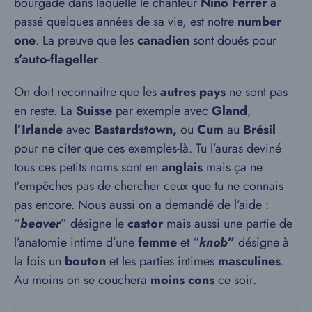
bourgade dans laquelle le chanteur
Nino Ferrer
a
passé quelques années de sa vie, est notre
number
one
. La preuve que les
canadien
sont doués pour
s’auto-flageller
.
On doit reconnaitre que les
autres pays
ne sont pas
en reste. La
Suisse
par exemple avec
Gland
,
l’Irlande
avec
Bastardstown,
ou
Cum
au
Brésil
pour ne citer que ces exemples-là. Tu l’auras deviné
tous ces petits noms sont en
anglais
mais ça ne
t’empêches pas de chercher ceux que tu ne connais
pas encore. Nous aussi on a demandé de l’aide :
“
beaver
” désigne le
castor
mais aussi une partie de
l’anatomie intime d’une
femme
et “
knob
”
désigne à
la fois un
bouton
et les parties intimes
masculines
.
Au moins on se couchera
moins cons
ce soir.