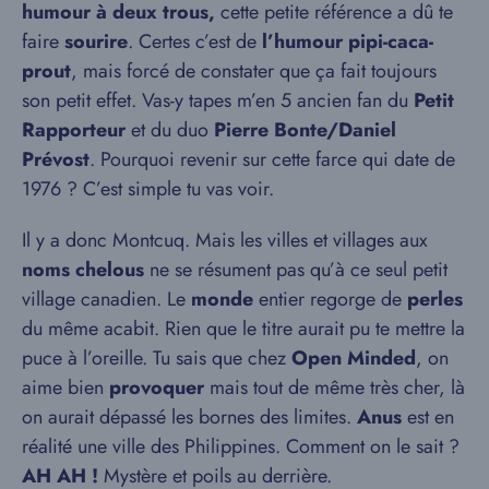
humour à deux trous,
cette petite référence a dû te
faire
sourire
. Certes c’est de
l’humour pipi-caca-
prout
, mais forcé de constater que ça fait toujours
son petit effet. Vas-y tapes m’en 5 ancien fan du
Petit
Rapporteur
et du duo
Pierre Bonte/Daniel
Prévost
. Pourquoi revenir sur cette farce qui date de
1976 ? C’est simple tu vas voir.
Il y a donc Montcuq. Mais les villes et villages aux
noms chelous
ne se résument pas qu’à ce seul petit
village canadien. Le
monde
entier regorge de
perles
du même acabit. Rien que le titre aurait pu te mettre la
puce à l’oreille. Tu sais que chez
Open Minded
, on
aime bien
provoquer
mais tout de même très cher, là
on aurait dépassé les bornes des limites.
Anus
est en
réalité une ville des Philippines. Comment on le sait ?
AH AH !
Mystère et poils au derrière.