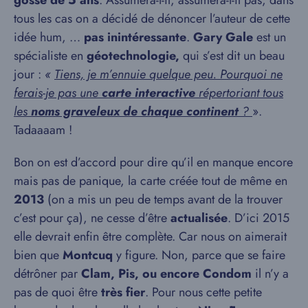
tous les cas on a décidé de dénoncer l’auteur de cette
idée hum, …
pas inintéressante
.
Gary Gale
est un
spécialiste en
géotechnologie,
qui s’est dit un beau
jour :
«
Tiens, je m’ennuie quelque peu. Pourquoi ne
ferais-je pas une
carte interactive
répertoriant tous
les
noms graveleux de chaque continent
?
».
Tadaaaam !
Bon on est d’accord pour dire qu’il en manque encore
mais pas de panique, la carte créée tout de même en
2013
(on a mis un peu de temps avant de la trouver
c’est pour ça), ne cesse d’être
actualisée
. D’ici 2015
elle devrait enfin être complète. Car nous on aimerait
bien que
Montcuq
y figure. Non, parce que se faire
détrôner par
Clam, Pis, ou encore Condom
il n’y a
pas de quoi être
très fier
. Pour nous cette petite