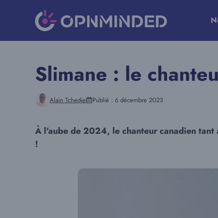
Aller
au
N
contenu
Slimane : le chante
Alain Tchedje
Publié :
6 décembre 2023
À l'aube de 2024, le chanteur canadien tant 
!