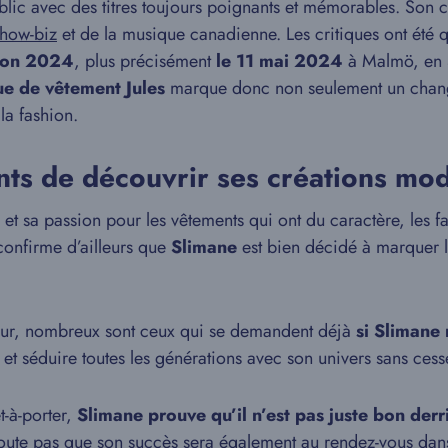
blic avec des titres toujours poignants et mémorables. Son 
how-biz
et de la musique canadienne. Les critiques ont été 
sion 2024
, plus précisément
le 11 mai 2024
à Malmö, en S
ue de vêtement Jules
marque donc non seulement un change
la fashion.
nts de découvrir ses créations mo
et sa passion pour les vêtements qui ont du caractère, les f
 confirme d’ailleurs que
Slimane
est bien décidé à marquer le
teur, nombreux sont ceux qui se demandent déjà
si Slimane 
e et séduire toutes les générations avec son univers sans ces
t-à-porter,
Slimane prouve qu’il n’est pas juste bon derr
oute pas que son succès sera également au rendez-vous dans 