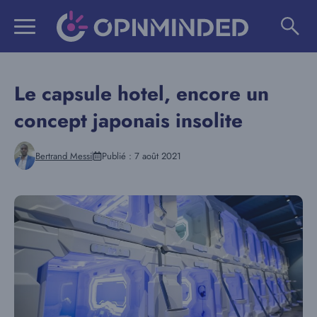
Aller
au
contenu
Le capsule hotel, encore un
concept japonais insolite
Bertrand Messi
Publié :
7 août 2021