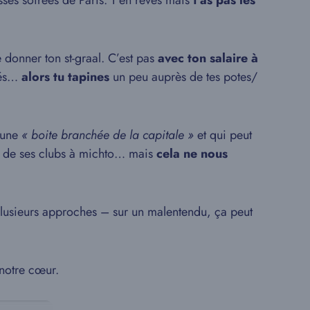
ses soirées de Paris. T’en rêves mais
t’as pas les
 donner ton st-graal. C’est pas
avec ton salaire à
blés…
alors tu tapines
un peu auprès de tes potes/
s une
« boite branchée de la capitale »
et qui peut
 de ses clubs à michto… mais
cela ne nous
r plusieurs approches – sur un malentendu, ça peut
notre cœur.