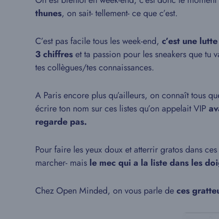
On est bientôt en week-end, c’est donc le moment
thunes
, on sait- tellement- ce que c’est.
C’est pas facile tous les week-end,
c’est une lutt
3 chiffres
et ta passion pour les sneakers que tu 
tes collègues/tes connaissances.
A Paris encore plus qu’ailleurs, on connaît tous q
écrire ton nom sur ces listes qu’on appelait VIP
ava
regarde pas.
Pour faire les yeux doux et atterrir gratos dans c
marcher- mais
le mec qui a la liste dans les do
Chez Open Minded, on vous parle de
ces gratteu