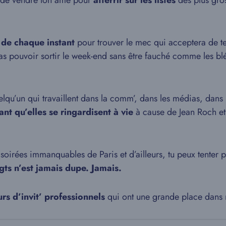
 de vendre ton âme pour
atterrir sur les listes
des plus gros
e de chaque instant
pour trouver le mec qui acceptera de te
vas pouvoir sortir le week-end sans être fauché comme les 
uelqu’un qui travaillent dans la comm’, dans les médias, dan
nt qu’elles se ringardisent à vie
à cause de Jean Roch et
es soirées immanquables de Paris et d’ailleurs, tu peux tente
igts n’est jamais dupe. Jamais.
rs d’invit’ professionnels
qui ont une grande place dans 