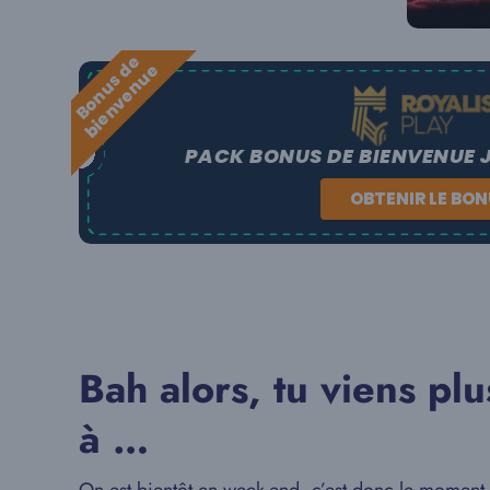
B
o
n
u
s
e
b
i
e
n
v
e
n
u
d
e
PACK BONUS DE BIENVENUE 
OBTENIR LE BO
Bah alors, tu viens pl
à …