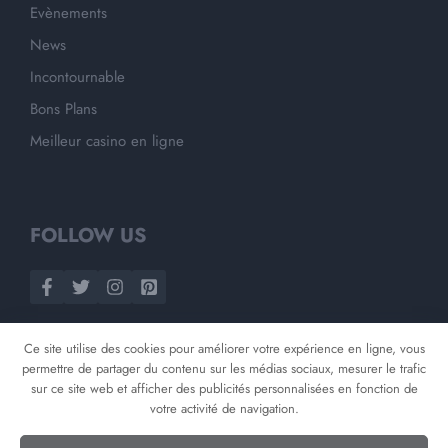
Evènements
News
Incontournable
Bons Plans
Meilleur casino en ligne
FOLLOW US
Ce site utilise des cookies pour améliorer votre expérience en ligne, vous
permettre de partager du contenu sur les médias sociaux, mesurer le trafic
sur ce site web et afficher des publicités personnalisées en fonction de
votre activité de navigation.
©
2026
Opnminded