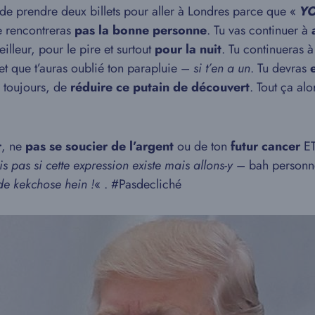
de prendre deux billets pour aller à Londres parce que «
YO
e rencontreras
pas la bonne personne
. Tu vas continuer à
a
illeur, pour le pire et surtout
pour la nuit
. Tu continueras à
 et que t’auras oublié ton parapluie –
si t’en a un
. Tu devras
, toujours, de
réduire ce putain de découvert
. Tout ça al
r
, ne
pas se soucier de l’argent
ou de ton
futur cancer
ET
is pas si cette expression existe mais allons-y
– bah personn
de kekchose hein !
« . #Pasdecliché