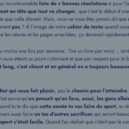
ur incontournable
liste de « bonnes résolutions »
pour l’
met en tête que tout va changer
, que c’est le début d’un
te que celle d’avant. Mais, vous ne vous êtes jamais dit que
ument
pas
? À l’image de votre
cahier de texte
quand vous
re les ratures et les pages arrachées, ça devenait rapidemen
 au moins une fois par semaine
‘, ‘
lire un livre par mois
‘ ,
‘arr
 aura atteint un point culminant et que par respect pour le 
 long, c’est chiant et en général on a toujours beauco
tat qui nous fait plaisir
, pas le
chemin pour l’atteindre
c’est parce-qu’
on pensait qu’en face, aussi, les gens alla
uand tu te dis que
cette année tu vas faire du sport
, tu r
mais aussi faire
un tas d’autres sacrifices
qui seront bea
 sport c’était facile.
Quand t’as réalisé que c’était pas le cas,