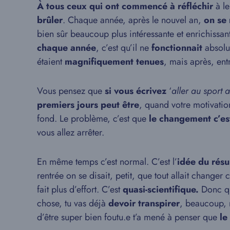
À tous ceux qui ont commencé à réfléchir
à le
brûler
. Chaque année, après le nouvel an,
on se 
bien sûr beaucoup plus intéressante et enrichissan
chaque année
, c’est qu’il ne
fonctionnait
absol
étaient
magnifiquement tenues
, mais après, ent
Vous pensez que
si vous écrivez
‘
aller au sport
premiers jours peut être
, quand votre motivation
fond. Le problème, c’est que
le changement c’est
vous allez arrêter.
En même temps c’est normal. C’est l’
idée du résul
rentrée on se disait, petit, que tout allait changer 
fait plus d’effort. C’est
quasi-scientifique.
Donc q
chose, tu vas déjà
devoir transpirer
, beaucoup, 
d’être super bien foutu.e t’a mené à penser que
le