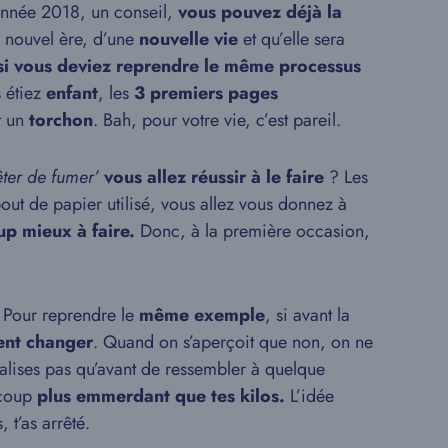
année 2018, un conseil,
vous pouvez déjà la
e nouvel ère, d’une
nouvelle vie
et qu’elle sera
si vous deviez reprendre le même processus
 étiez
enfant
, les
3 premiers pages
t un
torchon
. Bah, pour votre vie, c’est pareil.
êter de fumer’
vous allez réussir à le faire
? Les
bout de papier utilisé, vous allez vous donnez à
up mieux à faire.
Donc, à la première occasion,
. Pour reprendre le
même exemple
, si avant la
ient changer
. Quand on s’aperçoit que non, on ne
éalises pas qu’avant de ressembler à quelque
ucoup
plus emmerdant que tes kilos.
L’idée
 t’as arrêté.