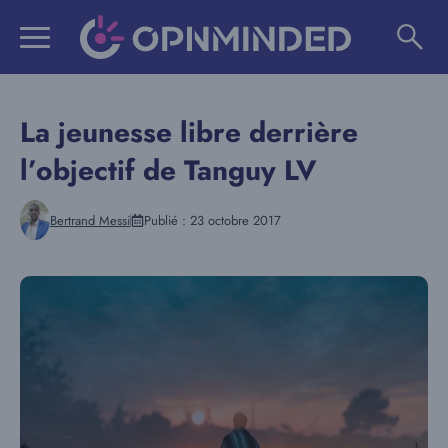
Aller
au
contenu
La jeunesse libre derrière
l’objectif de Tanguy LV
Bertrand Messi
Publié :
23 octobre 2017