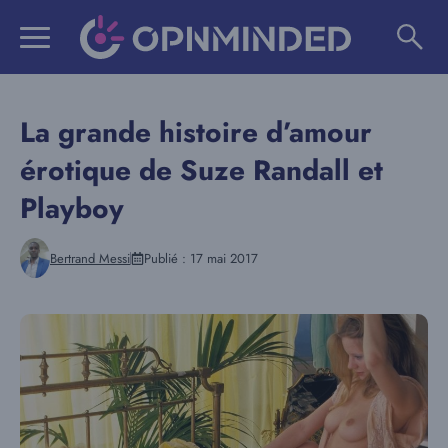
Aller
au
contenu
La grande histoire d’amour
érotique de Suze Randall et
Playboy
Bertrand Messi
Publié :
17 mai 2017