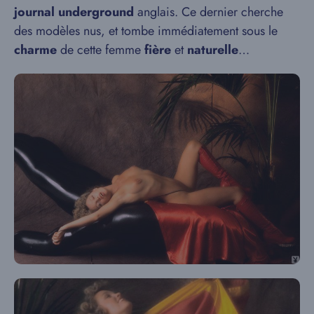
journal underground
anglais. Ce dernier cherche
des modèles nus, et tombe immédiatement sous le
charme
de cette femme
fière
et
naturelle
…