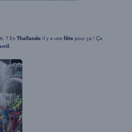
etc ? En
Thaïlande
il y a une
fête
pour ça ! Ça
vril
.