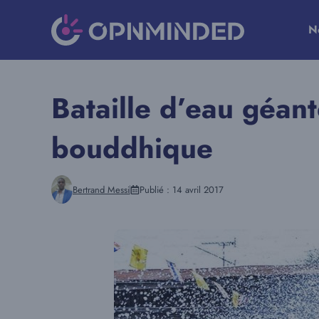
Aller
au
N
contenu
Bataille d’eau géan
bouddhique
Bertrand Messi
Publié :
14 avril 2017