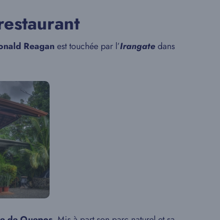
restaurant
onald Reagan
est touchée par l’
Irangate
dans
ire de Quepos
. Mis à part son parc naturel et sa