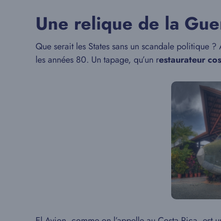
Une relique de la Gue
Que serait les States sans un scandale politique ?
les années 80. Un tapage, qu’un r
estaurateur cos
El Avion
, comme on l’appelle au Costa Rica, est u