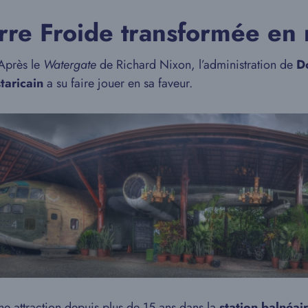
rre Froide transformée en 
 Après le
Watergate
de Richard Nixon, l’administration de
D
taricain
a su faire jouer en sa faveur.
ne attraction depuis plus de 15 ans dans la
station balnéa