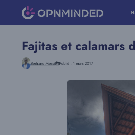
Aller
au
N
contenu
Fajitas et calamars 
Bertrand Messi
Publié :
1 mars 2017