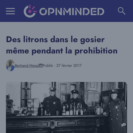
Aller
au
contenu
Des litrons dans le gosier
même pendant la prohibition
Bertrand Messi
Publié :
27 février 2017