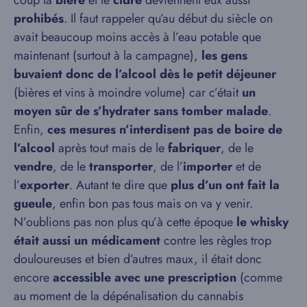
coup la
bière
et le
cidre
deviennent eux aussi
prohibés
. Il faut rappeler qu’au début du siècle on
avait beaucoup moins accès à l’eau potable que
maintenant (surtout à la campagne),
les gens
buvaient donc de l’alcool dès le petit déjeuner
(bières et vins à moindre volume) car c’était
un
moyen sûr de s’hydrater sans tomber malade
.
Enfin,
ces mesures n’interdisent pas de boire de
l’alcool
après tout mais de le
fabriquer
, de le
vendre
, de le
transporter
, de l’
importer
et de
l’
exporter
. Autant te dire que
plus d’un ont fait la
gueule
, enfin bon pas tous mais on va y venir.
N’oublions pas non plus qu’à cette époque
le whisky
était aussi un médicament
contre les règles trop
douloureuses et bien d’autres maux, il était donc
encore
accessible avec une prescription
(comme
au moment de la dépénalisation du cannabis