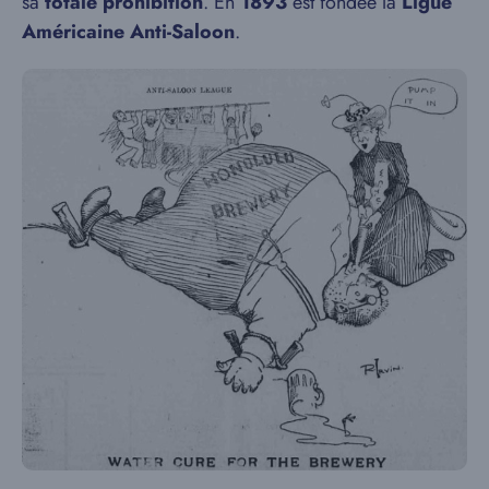
sa
totale prohibition
. En
1893
est fondée la
Ligue
Américaine Anti-Saloon
.