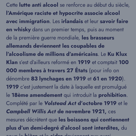
Cette
lutte anti alcool
se renforce au début du siècle,
l’Amérique raciste et hypocrite associe alcool
avec immigration
. Les
irlandais
et leur
savoir faire
en whisky
dans un premier temps, puis au moment
de la première guerre mondiale,
les brasseurs
allemands deviennent les coupables de
l’alcoolisme de millions d’américains
. Le
Ku Klux
Klan
s’est d’ailleurs reformé en
1919
et comptait
100
000 membres à travers 27 États
(pour info on
dénombre
83 lynchages
en 1919
et
61 en 1920
).
1919
c’est justement la date à laquelle est promulgué
le
18ème amendement
qui introduit la
prohibition
.
Complété par le
Volstead Act
d’octobre 1919
et le
Campbell Willis Act
de novembre 1921,
ces
mesures décrètent que
les boissons qui contiennent
plus d’un demi-degré d’alcool sont interdites,
du