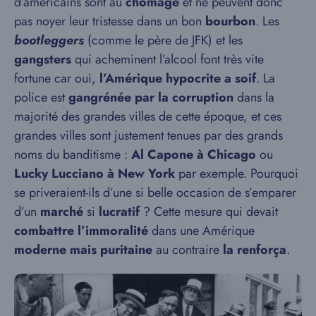
d’américains sont au
chômage
et ne peuvent donc
pas noyer leur tristesse dans un bon
bourbon
. Les
bootleggers
(comme le père de JFK) et les
gangsters
qui acheminent l’alcool font très vite
fortune car oui,
l’Amérique hypocrite a soif
. La
police est
gangrénée par la corruption
dans la
majorité des grandes villes de cette époque, et ces
grandes villes sont justement tenues par des grands
noms du banditisme :
Al Capone à Chicago
ou
Lucky Lucciano à New York
par exemple. Pourquoi
se priveraient-ils d’une si belle occasion de s’emparer
d’un
marché
si
lucratif
? Cette mesure qui devait
combattre l’immoralité
dans une Amérique
moderne mais puritaine
au contraire
la renforça
.