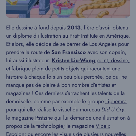
Elle dessine à fond depuis
2013
, fière d’avoir obtenu
un diplôme d’illustration au Pratt Institute en Amérique.
Et alors, elle décide de se barrer de Los Angeles pour
prendre la route de
San Fransisco
avec son copain,
lui aussi illustrateur.
Kristen Liu-Wong
peint, dessine,
et fabrique plein de petits objets qui racontent une
histoire à chaque fois un peu plus perchée
, ce qui ne
manque pas de plaire à bon nombre d’artistes et
magazines ! Ces derniers s’arrachent les talents de la
demoiselle, comme par exemple le groupe
Liphemra
pour qui elle réalise le visuel du morceau
Did U Cry
;
le magazine
Psstzine
qui lui demande une illustration à
propos de la technologie; le magazine
Vice x
Espolon
; ou encore les visuels de plusieurs nouvelles