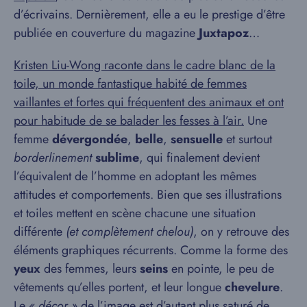
d’écrivains. Dernièrement, elle a eu le prestige d’être
publiée en couverture du magazine
Juxtapoz
…
Kristen Liu-Wong raconte dans le cadre blanc de la
toile, un monde fantastique habité de femmes
vaillantes et fortes qui fréquentent des animaux et ont
pour habitude de se balader les fesses à l’air.
Une
femme
dévergondée
,
belle
,
sensuelle
et surtout
borderlinement
sublime
, qui finalement devient
l’équivalent de l’homme en adoptant les mêmes
attitudes et comportements. Bien que ses illustrations
et toiles mettent en scène chacune une situation
différente
(et complètement chelou)
, on y retrouve des
éléments graphiques récurrents. Comme la forme des
yeux
des femmes, leurs
seins
en pointe, le peu de
vêtements qu’elles portent, et leur longue
chevelure
.
Le
« décor »
de l’image est d’autant plus saturé de