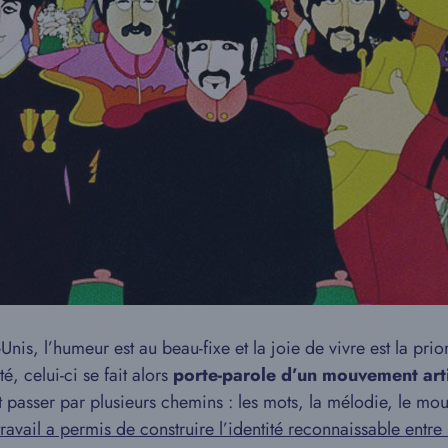
Unis, l’humeur est au beau-fixe et la joie de vivre est la pri
é, celui-ci se fait alors
porte-parole d’un mouvement art
t passer par plusieurs chemins : les mots, la mélodie, le mo
avail a permis de construire l’identité reconnaissable entre